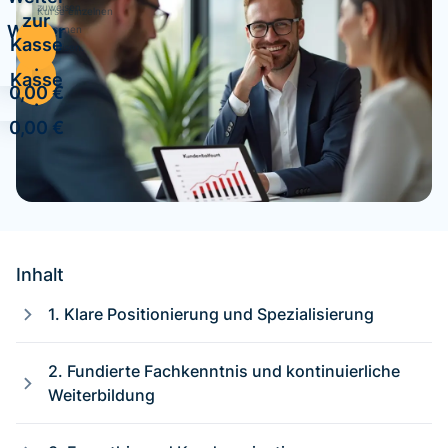
zuweisen.
Kurse einzelnen
zur
Weiter
Personen
Kasse
zuweisen.
zur
·
Kasse
0,00 €
·
0,00 €
Inhalt
1. Klare Positionierung und Spezialisierung
2. Fundierte Fachkenntnis und kontinuierliche
Weiterbildung