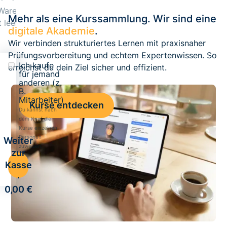
Warenkorb
Mehr als eine Kurssammlung. Wir sind eine
t leer...
digitale Akademie
.
Wir verbinden strukturiertes Lernen mit praxisnaher
Prüfungsvorbereitung und echtem Expertenwissen. So
Ich kaufe
erreichst du dein Ziel sicher und effizient.
für jemand
anderen (z.
B.
Mitarbeiter)
Kurse entdecken
Du kannst nach
dem Kauf die
Kurse einzelnen
Personen
Weiter
zuweisen.
zur
Kasse
·
0,00 €