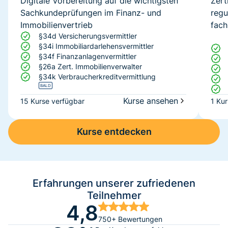
Digitale Vorbereitung auf die wichtigsten
Zert
Sachkundeprüfungen im Finanz- und
regu
Immobilienvertrieb
fach
§34d Versicherungsvermittler
§34i Immobiliardarlehensvermittler
§34f Finanzanlagenvermittler
§26a Zert. Immobilienverwalter
§34k Verbraucherkreditvermittlung
BALD
Kurse ansehen
15 Kurse verfügbar
1 Ku
Kurse entdecken
Erfahrungen unserer zufriedenen
Teilnehmer
4,8
750+ Bewertungen