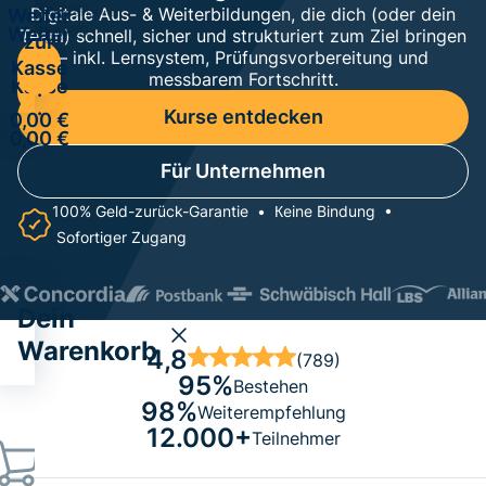
Personen
Digitale Aus- & Weiterbildungen, die dich (oder dein
Weiter
Kurse einzelnen
zuweisen.
Weiter
Personen
Team) schnell, sicher und strukturiert zum Ziel bringen
zur
zuweisen.
– inkl. Lernsystem, Prüfungsvorbereitung und
zur
Kasse
messbarem Fortschritt.
Kasse
·
·
Kurse entdecken
0,00 €
0,00 €
Für Unternehmen
100% Geld-zurück-Garantie • Кeine Bindung •
Sofortiger Zugang
Dein
Warenkorb
4,8
(789)
95%
Bestehen
98%
Weiterempfehlung
12.000+
Teilnehmer