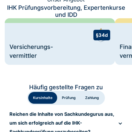
IHK Prüfungsvorbereitung, Expertenkurse
und IDD
§34d
Versicherungs-
Fin
vermittler
verm
Häufig gestellte Fragen zu
Sachkundegurus
Kursinhalte
Prüfung
Zahlung
Reichen die Inhalte von Sachkundegurus aus,
um sich erfolgreich auf die IHK-
Sachkundeprüfung vorzubereiten?