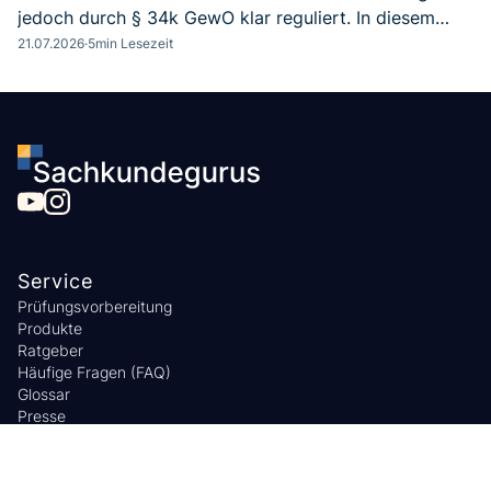
jedoch durch § 34k GewO klar reguliert. In diesem
Beitrag erfährst du, wie du Verbraucherkreditvermittler
21.07.2026
·
5
min Lesezeit
wirst, welche Voraussetzungen gelten, wann ein
Sachkundenachweis erforderlich ist.
Service
Prüfungsvorbereitung
Produkte
Ratgeber
Häufige Fragen (FAQ)
Glossar
Presse
Geld-Zurück-Garantie
IHK-Terminfinder