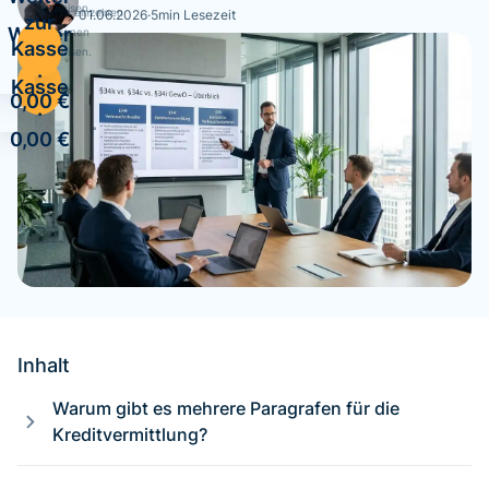
zuweisen.
Kurse einzelnen
01.06.2026
·
5
min Lesezeit
zur
Weiter
Personen
Kasse
zuweisen.
zur
·
Kasse
0,00 €
·
0,00 €
Inhalt
Warum gibt es mehrere Paragrafen für die
Kreditvermittlung?