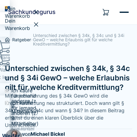
Dein
Warenkorb
Dein
Warenkorb
Unterschied zwischen § 34k, § 34c und § 34i
Ratgeber
GewO – welche Erlaubnis gilt für welche
Kreditvermittlung?
Warenkorb
t leer...
Unterschied zwischen § 34k, § 34c
Warenkorb
und § 34i GewO – welche Erlaubnis
t leer...
gilt für welche Kreditvermittlung?
Ich kaufe
für jemand
Mit der Einführung des § 34k GewO wird die
anderen (z.
Ich kaufe
Kreditvermittlung neu strukturiert. Doch wann gilt §
B.
für jemand
34k, wann § 34c und wann § 34i? In diesem Beitrag
Mitarbeiter)
anderen (z.
erhältst du einen klaren Überblick über die
Du kannst nach
B.
Mitarbeiter)
dem Kauf die
Unterschiede.
Kurse einzelnen
Du kannst nach
von
Michael Bickel
Personen
Weiter
dem Kauf die