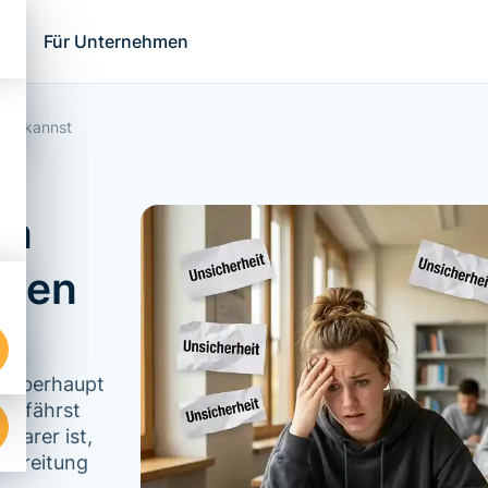
ns
Für Unternehmen
den kannst
en
iden
b, überhaupt
 erfährst
barer ist,
rbereitung