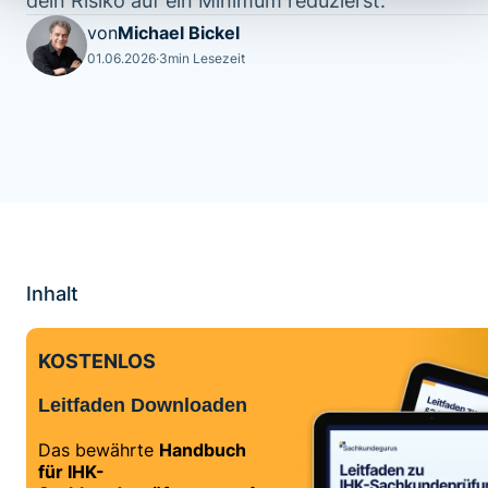
dein Risiko auf ein Minimum reduzierst.
von
Michael Bickel
01.06.2026
·
3
min Lesezeit
Inhalt
KOSTENLOS
Leitfaden Downloaden
Das bewährte
Handbuch
für IHK-