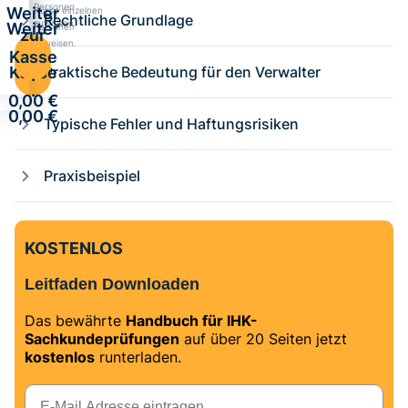
Personen
Weiter
Kurse einzelnen
Rechtliche Grundlage
zuweisen.
Weiter
Personen
zur
zuweisen.
zur
Kasse
Kasse
Praktische Bedeutung für den Verwalter
·
·
0,00 €
0,00 €
Typische Fehler und Haftungsrisiken
Praxisbeispiel
KOSTENLOS
Leitfaden Downloaden
Das bewährte
Handbuch für IHK-
Sachkundeprüfungen
auf über 20 Seiten jetzt
kostenlos
runterladen.
E-Mail