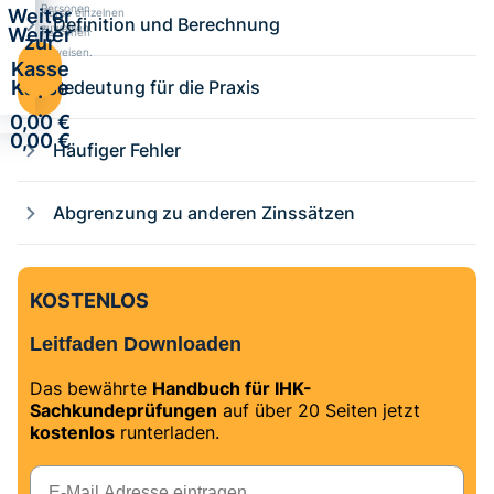
Personen
Weiter
Kurse einzelnen
Definition und Berechnung
zuweisen.
Weiter
Personen
zur
zuweisen.
zur
Kasse
Kasse
Bedeutung für die Praxis
·
·
0,00 €
0,00 €
Häufiger Fehler
Abgrenzung zu anderen Zinssätzen
KOSTENLOS
Leitfaden Downloaden
Das bewährte
Handbuch für IHK-
Sachkundeprüfungen
auf über 20 Seiten jetzt
kostenlos
runterladen.
E-Mail