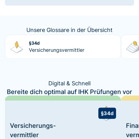
Unsere Glossare in der Übersicht
§34d
Versicherungsvermittler
Digital & Schnell
Bereite dich optimal auf IHK Prüfungen vor
§34d
Versicherungs-
Fin
vermittler
verm