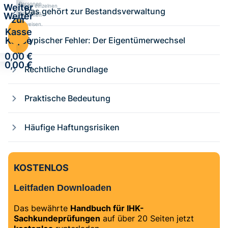
Personen
Weiter
Kurse einzelnen
Das gehört zur Bestandsverwaltung
zuweisen.
Weiter
Personen
zur
zuweisen.
zur
Kasse
Kasse
Typischer Fehler: Der Eigentümerwechsel
·
·
0,00 €
0,00 €
Rechtliche Grundlage
Praktische Bedeutung
Häufige Haftungsrisiken
KOSTENLOS
Leitfaden Downloaden
Das bewährte
Handbuch für IHK-
Sachkundeprüfungen
auf über 20 Seiten jetzt