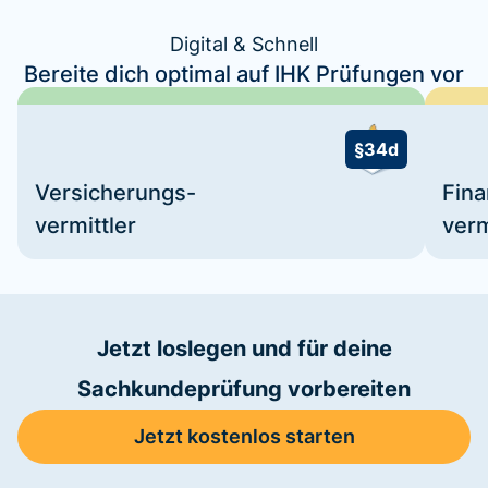
Digital & Schnell
Bereite dich optimal auf IHK Prüfungen vor
§34d
Versicherungs-
Fin
vermittler
verm
Jetzt loslegen und für deine
Sachkundeprüfung vorbereiten
Jetzt kostenlos starten