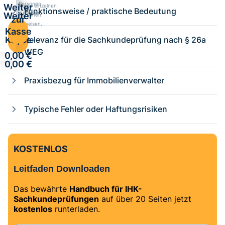
Personen
Weiter
Kurse einzelnen
Funktionsweise / praktische Bedeutung
zuweisen.
Weiter
Personen
zur
zuweisen.
zur
Kasse
Kasse
Relevanz für die Sachkundeprüfung nach § 26a
·
·
WEG
0,00 €
0,00 €
Praxisbezug für Immobilienverwalter
Typische Fehler oder Haftungsrisiken
KOSTENLOS
Leitfaden Downloaden
Das bewährte
Handbuch für IHK-
Sachkundeprüfungen
auf über 20 Seiten jetzt
kostenlos
runterladen.