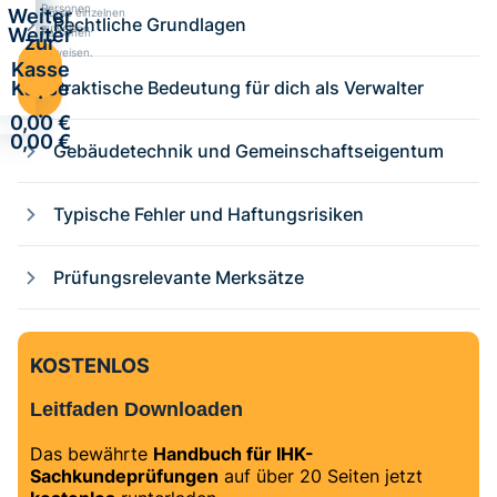
Personen
Weiter
Kurse einzelnen
Rechtliche Grundlagen
zuweisen.
Weiter
Personen
zur
zuweisen.
zur
Kasse
Kasse
Praktische Bedeutung für dich als Verwalter
·
·
0,00 €
0,00 €
Gebäudetechnik und Gemeinschaftseigentum
Typische Fehler und Haftungsrisiken
Prüfungsrelevante Merksätze
KOSTENLOS
Leitfaden Downloaden
Das bewährte
Handbuch für IHK-
Sachkundeprüfungen
auf über 20 Seiten jetzt