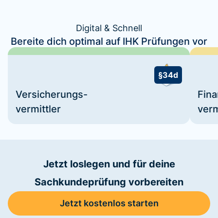
Digital & Schnell
Bereite dich optimal auf IHK Prüfungen vor
§34d
Versicherungs-
Fin
vermittler
verm
Jetzt loslegen und für deine
Sachkundeprüfung vorbereiten
Jetzt kostenlos starten