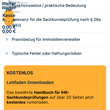
Personen
Weiter
Kurse einzelnen
Funktionsweise / praktische Bedeutung
zuweisen.
Weiter
Personen
zur
zuweisen.
zur
Kasse
Kasse
Relevanz für die Sachkundeprüfung nach § 26a
·
·
WEG
0,00 €
0,00 €
Praxisbezug für Immobilienverwalter
Typische Fehler oder Haftungsrisiken
KOSTENLOS
Leitfaden Downloaden
Das bewährte
Handbuch für IHK-
Sachkundeprüfungen
auf über 20 Seiten jetzt
kostenlos
runterladen.