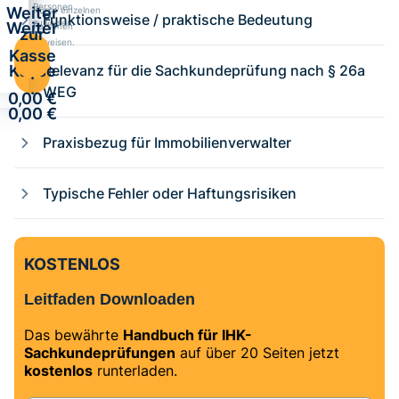
Personen
Weiter
Kurse einzelnen
Funktionsweise / praktische Bedeutung
zuweisen.
Weiter
Personen
zur
zuweisen.
zur
Kasse
Kasse
Relevanz für die Sachkundeprüfung nach § 26a
·
·
WEG
0,00 €
0,00 €
Praxisbezug für Immobilienverwalter
Typische Fehler oder Haftungsrisiken
KOSTENLOS
Leitfaden Downloaden
Das bewährte
Handbuch für IHK-
Sachkundeprüfungen
auf über 20 Seiten jetzt
kostenlos
runterladen.