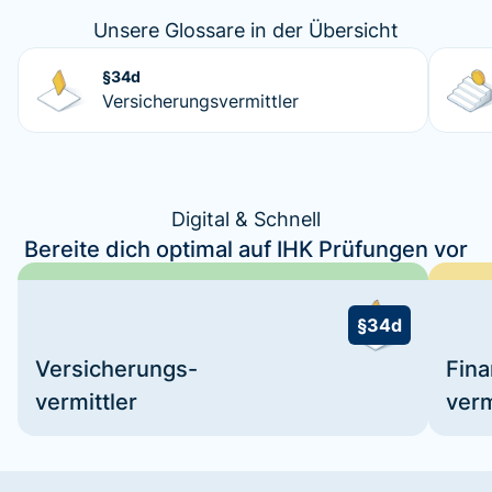
Unsere Glossare in der Übersicht
§34d
Versicherungsvermittler
Digital & Schnell
Bereite dich optimal auf IHK Prüfungen vor
§34d
Versicherungs-
Fin
vermittler
verm