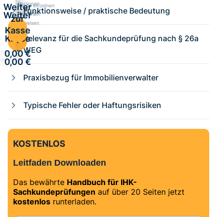
Personen
Weiter
Kurse einzelnen
Funktionsweise / praktische Bedeutung
zuweisen.
Weiter
Personen
zur
zuweisen.
zur
Kasse
Kasse
Relevanz für die Sachkundeprüfung nach § 26a
·
·
WEG
0,00 €
0,00 €
Praxisbezug für Immobilienverwalter
Typische Fehler oder Haftungsrisiken
KOSTENLOS
Leitfaden Downloaden
Das bewährte
Handbuch für IHK-
Sachkundeprüfungen
auf über 20 Seiten jetzt
kostenlos
runterladen.