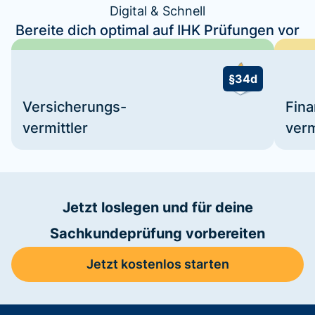
Digital & Schnell
Bereite dich optimal auf IHK Prüfungen vor
§34d
Versicherungs-
Fin
vermittler
verm
Jetzt loslegen und für deine
Sachkundeprüfung vorbereiten
Jetzt kostenlos starten