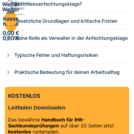
Personen
Beschlussanfechtungsklage?
Weiter
Kurse einzelnen
zuweisen.
Weiter
Personen
zur
zuweisen.
zur
Kasse
Gesetzliche Grundlagen und kritische Fristen
Kasse
·
·
0,00 €
0,00 €
Deine Rolle als Verwalter in der Anfechtungsklage
Typische Fehler und Haftungsrisiken
Praktische Bedeutung für deinen Arbeitsalltag
KOSTENLOS
Leitfaden Downloaden
Das bewährte
Handbuch für IHK-
Sachkundeprüfungen
auf über 20 Seiten jetzt
kostenlos
runterladen.