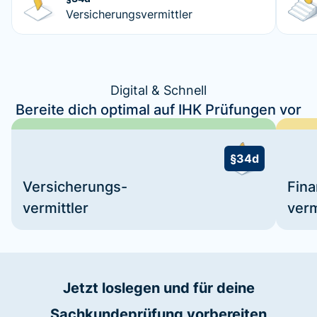
Versicherungsvermittler
Digital & Schnell
Bereite dich optimal auf IHK Prüfungen vor
§34d
Versicherungs-
Fin
vermittler
verm
Jetzt loslegen und für deine
Sachkundeprüfung vorbereiten