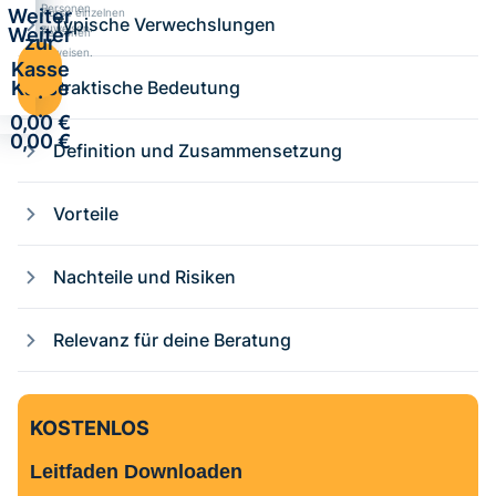
Personen
Weiter
Kurse einzelnen
Typische Verwechslungen
zuweisen.
Weiter
Personen
zur
zuweisen.
zur
Kasse
Kasse
Praktische Bedeutung
·
·
0,00 €
0,00 €
Definition und Zusammensetzung
Vorteile
Nachteile und Risiken
Relevanz für deine Beratung
KOSTENLOS
Leitfaden Downloaden