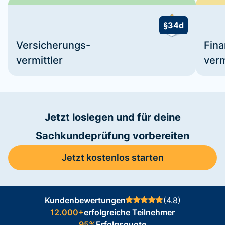
§34d
Versicherungs-
Fin
vermittler
verm
Jetzt loslegen und für deine
Sachkundeprüfung vorbereiten
Jetzt kostenlos starten
Kundenbewertungen
(4.8)
12.000+
erfolgreiche Teilnehmer
95%
Erfolgsquote