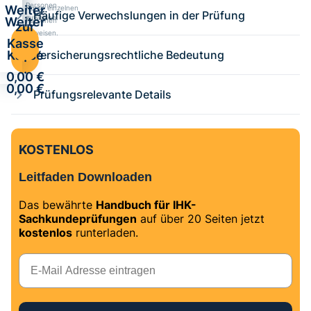
Personen
Weiter
Kurse einzelnen
Häufige Verwechslungen in der Prüfung
zuweisen.
Weiter
Personen
zur
zuweisen.
zur
Kasse
Kasse
Versicherungsrechtliche Bedeutung
·
·
0,00 €
0,00 €
Prüfungsrelevante Details
KOSTENLOS
Leitfaden Downloaden
Das bewährte
Handbuch für IHK-
Sachkundeprüfungen
auf über 20 Seiten jetzt
kostenlos
runterladen.
E-Mail