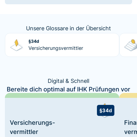
Unsere Glossare in der Übersicht
§34d
Versicherungsvermittler
Digital & Schnell
Bereite dich optimal auf IHK Prüfungen vor
§34d
Versicherungs-
Fin
vermittler
verm