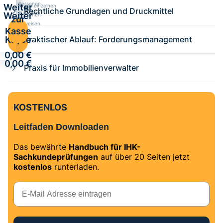
Personen
Weiter
Kurse einzelnen
Rechtliche Grundlagen und Druckmittel
zuweisen.
Weiter
Personen
zur
zuweisen.
zur
Kasse
Kasse
Praktischer Ablauf: Forderungsmanagement
·
·
0,00 €
0,00 €
Praxis für Immobilienverwalter
KOSTENLOS
Leitfaden Downloaden
Das bewährte
Handbuch für IHK-
Sachkundeprüfungen
auf über 20 Seiten jetzt
kostenlos
runterladen.
E-Mail