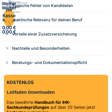
Personen
Weiter
Kurse einzelnen
Typische Fehler von Kandidaten
zuweisen.
Weiter
Personen
zur
zuweisen.
zur
Kasse
Kasse
Praktische Relevanz für deinen Beruf
·
·
0,00 €
0,00 €
Vorteile einer Zusatzversicherung
Nachteile und Besonderheiten
Beratungs- und Dokumentationspflicht
KOSTENLOS
Leitfaden Downloaden
Das bewährte
Handbuch für IHK-
Sachkundeprüfungen
auf über 20 Seiten jetzt