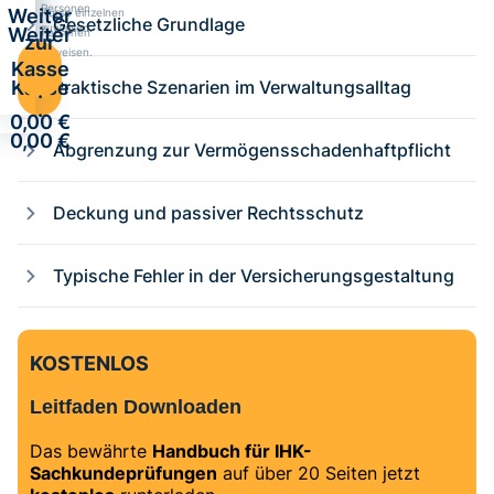
Personen
Weiter
Kurse einzelnen
Gesetzliche Grundlage
zuweisen.
Weiter
Personen
zur
zuweisen.
zur
Kasse
Kasse
Praktische Szenarien im Verwaltungsalltag
·
·
0,00 €
0,00 €
Abgrenzung zur Vermögensschadenhaftpflicht
Deckung und passiver Rechtsschutz
Typische Fehler in der Versicherungsgestaltung
KOSTENLOS
Leitfaden Downloaden
Das bewährte
Handbuch für IHK-
Sachkundeprüfungen
auf über 20 Seiten jetzt