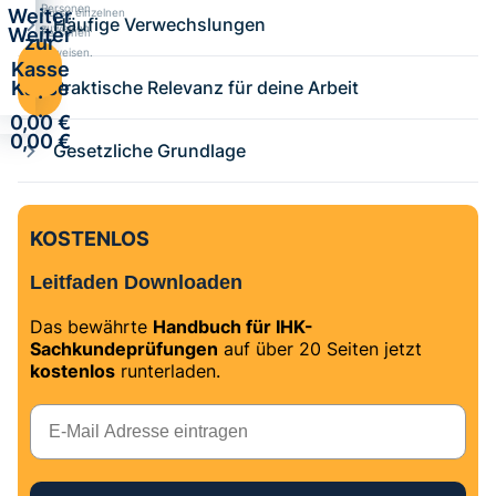
Personen
Weiter
Kurse einzelnen
Häufige Verwechslungen
zuweisen.
Weiter
Personen
zur
zuweisen.
zur
Kasse
Kasse
Praktische Relevanz für deine Arbeit
·
·
0,00 €
0,00 €
Gesetzliche Grundlage
KOSTENLOS
Leitfaden Downloaden
Das bewährte
Handbuch für IHK-
Sachkundeprüfungen
auf über 20 Seiten jetzt
kostenlos
runterladen.
E-Mail