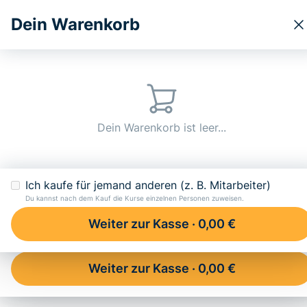
Dein Warenkorb
Kurse
Ratgeber
Über u
Dein Warenkorb
Glossar
Wohnungseigentumsgesetz (WEG)
Dein Warenkorb ist leer...
Wohnungseigentumsg
Dein Warenkorb ist leer...
Ich kaufe für jemand anderen (z. B. Mitarbeiter)
Du kannst nach dem Kauf die Kurse einzelnen Personen zuweisen.
Weiter zur Kasse ·
0,00 €
Ich kaufe für jemand anderen (z. B. Mitarbeiter)
Du kannst nach dem Kauf die Kurse einzelnen Personen zuweisen.
Inhalt
Weiter zur Kasse ·
0,00 €
Definition – Was ist das WEG?