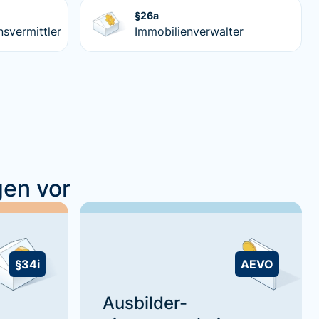
§26a
nsvermittler
Immobilienverwalter
gen vor
§34i
AEVO
Ausbilder-