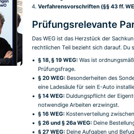
Verfahrensvorschriften (§§ 43 ff. W
Prüfungsrelevante Pa
Das WEG ist das Herzstück der Sachkun
rechtlichen Teil bezieht sich darauf. Du
§ 18, § 19 WEG:
Was ist ordnungsmäßi
Prüfungsfrage.
§ 20 WEG:
Besonderheiten des Sonder
eine Ladesäule für sein E-Auto installi
§ 14 WEG:
Duldungspflicht der Eigen
notwendige Arbeiten erzwingst.
§ 16 WEG:
Kostenverteilung zwischen
§ 26 und § 26a WEG:
Deine Bestellung
§ 27 WEG:
Deine Aufgaben und Befugn