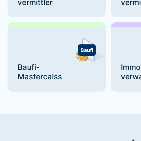
vermittler
vermi
Baufi
Baufi-
Immo
Mastercalss
verwa