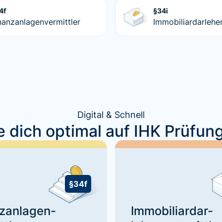
4f
§34i
nanzanlagenvermittler
Immobiliardarlehe
Digital & Schnell
e dich optimal auf IHK Prüfun
§34f
zanlagen-
Immobiliardar-