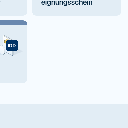
r
eignungsschein
IDD