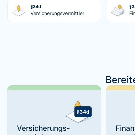
§34d
§3
Versicherungsvermittler
Fi
Bereit
§34d
Versicherungs-
Finan