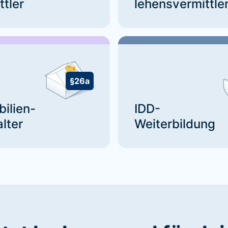
ttler
lehensvermittle
§26a
bilien-
IDD-
lter
Weiterbildung