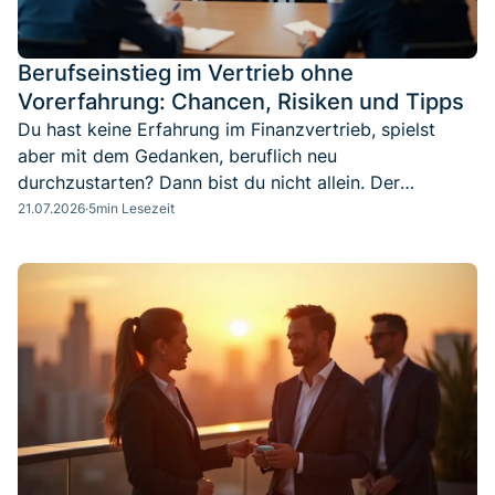
Berufseinstieg im Vertrieb ohne
Vorerfahrung: Chancen, Risiken und Tipps
Du hast keine Erfahrung im Finanzvertrieb, spielst
aber mit dem Gedanken, beruflich neu
durchzustarten? Dann bist du nicht allein. Der
Berufseinstieg im Vertrieb der Finanzdienstleistung
21.07.2026
·
5
min Lesezeit
bietet große Chancen – vorausgesetzt, du gehst ihn
mit dem richtigen Plan an. Hier bekommst du Klarheit
über deine Möglichkeiten und konkrete Tipps für den
Einstieg.