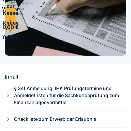
zuweisen.
Kurse einzelnen
zur
Weiter
Personen
Kasse
zuweisen.
zur
·
Kasse
0,00 €
·
0,00 €
Inhalt
§ 34f Anmeldung: IHK Prüfungstermine und
Anmeldefristen für die Sachkundeprüfung zum
Finanzanlagenvermittler
Checkliste zum Erwerb der Erlaubnis