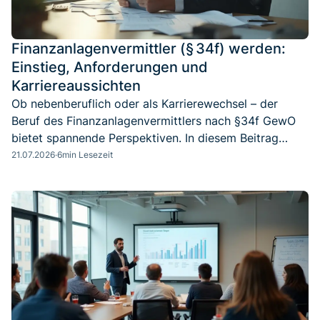
Finanzanlagenvermittler (§ 34f) werden:
Einstieg, Anforderungen und
Karriereaussichten
Ob nebenberuflich oder als Karrierewechsel – der
Beruf des Finanzanlagenvermittlers nach §34f GewO
bietet spannende Perspektiven. In diesem Beitrag
erfährst du, welche Voraussetzungen du mitbringen
21.07.2026
·
6
min Lesezeit
musst, wie die Zulassung funktioniert und welche
Zukunftschancen der Markt bietet.