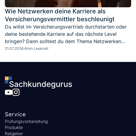
Wie Netzwerken deine Karriere als
Versicherungsvermittler beschleunigt
Du willst im Versicherungsvertrieb durchstarten oder
deine bestehende Karriere auf das nächste Level
bringen? Dann solltest du dem Thema Netzwerken
mehr Aufmerksamkeit schenken. Denn: Wer klug
21.07.2026
·
4
min Lesezeit
Kontakte knüpft und pflegt, eröffnet sich oft neue
Kundenzugänge, Kooperationsmöglichkeiten und
Karrierechancen.
Service
Prüfungsvorbereitung
Produkte
Ratgeber