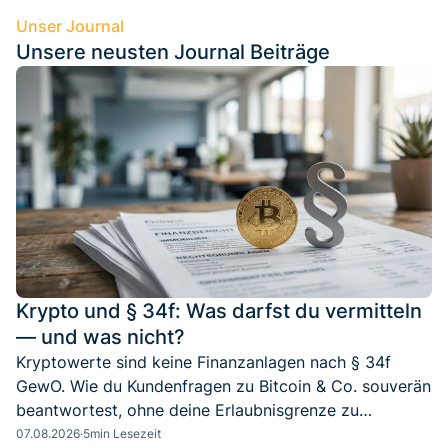
Unser Journal
Unsere neusten Journal Beiträge
Krypto und § 34f: Was darfst du vermitteln
— und was nicht?
Kryptowerte sind keine Finanzanlagen nach § 34f
GewO. Wie du Kundenfragen zu Bitcoin & Co. souverän
beantwortest, ohne deine Erlaubnisgrenze zu
überschreiten.
07.08.2026
·
5
min Lesezeit