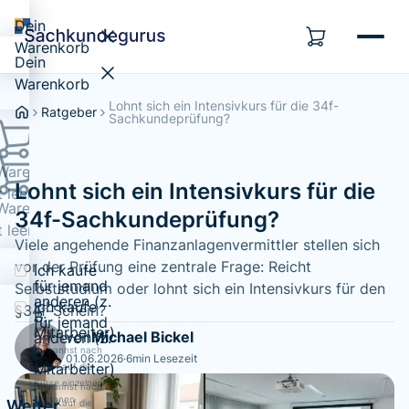
Dein
Warenkorb
Dein
Warenkorb
Lohnt sich ein Intensivkurs für die 34f-
Ratgeber
Sachkundeprüfung?
Warenkorb
Lohnt sich ein Intensivkurs für die
t leer...
Warenkorb
34f-Sachkundeprüfung?
t leer...
Viele angehende Finanzanlagenvermittler stellen sich
vor der Prüfung eine zentrale Frage: Reicht
Ich kaufe
für jemand
Selbststudium oder lohnt sich ein Intensivkurs für den
anderen (z.
Ich kaufe
§34f-Schein?
B.
für jemand
Mitarbeiter)
von
Michael Bickel
anderen (z.
Du kannst nach
B.
01.06.2026
·
6
min Lesezeit
Mitarbeiter)
dem Kauf die
Kurse einzelnen
Du kannst nach
Personen
Weiter
dem Kauf die