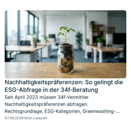
Nachhaltigkeitspräferenzen: So gelingt die
ESG-Abfrage in der 34f-Beratung
Seit April 2023 müssen 34f-Vermittler
Nachhaltigkeitspräferenzen abfragen.
Rechtsgrundlage, ESG-Kategorien, Greenwashing-
Check und der saubere Ablauf in der Beratung.
07.08.2026
·
5
min Lesezeit