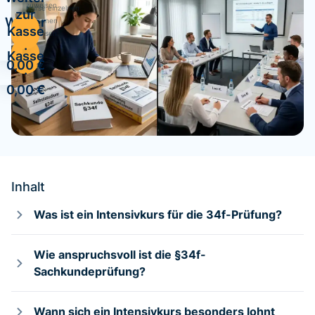
zuweisen.
Kurse einzelnen
zur
Weiter
Personen
Kasse
zuweisen.
zur
·
Kasse
0,00 €
·
0,00 €
Inhalt
Was ist ein Intensivkurs für die 34f-Prüfung?
Wie anspruchsvoll ist die §34f-
Sachkundeprüfung?
Wann sich ein Intensivkurs besonders lohnt