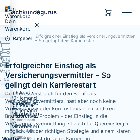
Dein
Warenkorb
Dein
Warenkorb
Erfolgreicher Einstieg als Versicherungsvermittler
Ratgeber
– So gelingt dein Karrierestart
Warenkorb
Erfolgreicher Einstieg als
t leer...
Warenkorb
Versicherungsvermittler – So
t leer...
gelingt dein Karrierestart
Ich kaufe
Du interessierst dich für den Beruf des
für jemand
Versicherungsvermittlers, hast aber noch keine
anderen (z.
Ich kaufe
B.
Vorkenntnisse oder kommst aus einer anderen
für jemand
Mitarbeiter)
anderen (z.
Branche? Kein Problem – der Einstieg in die
Du kannst nach
B.
Versicherungsvermittlung ist auch für Quereinsteiger
Mitarbeiter)
dem Kauf die
möglich. Mit der richtigen Strategie und einem klaren
Kurse einzelnen
Du kannst nach
Personen
Fahrplan kannst du deine Karriere im
Weiter
dem Kauf die