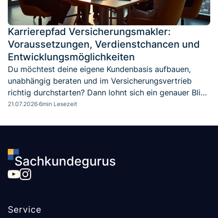
Karrierepfad Versicherungsmakler:
Voraussetzungen, Verdienstchancen und
Entwicklungsmöglichkeiten
Du möchtest deine eigene Kundenbasis aufbauen,
unabhängig beraten und im Versicherungsvertrieb
richtig durchstarten? Dann lohnt sich ein genauer Blick
auf den Beruf des Versicherungsmaklers. Denn dieser
21.07.2026
·
6
min Lesezeit
Karriereweg bietet nicht nur hohe Flexibilität, sondern
auch überdurchschnittliche Verdienstchancen –
vorausgesetzt, du bringst die richtigen
Voraussetzungen mit.
Service