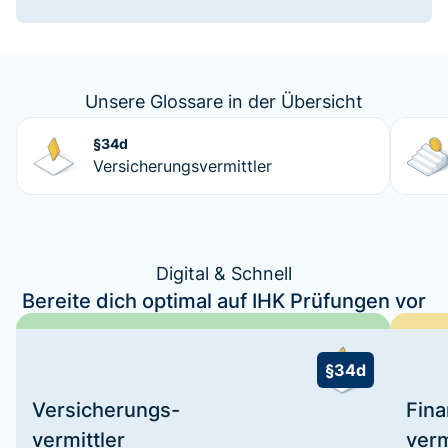
Unsere Glossare in der Übersicht
§34d
Versicherungsvermittler
Digital & Schnell
Bereite dich optimal auf IHK Prüfungen vor
§34d
Versicherungs-
Fin
vermittler
verm