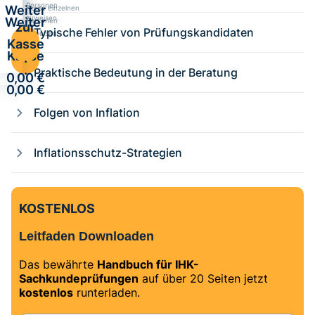
Personen
Weiter
Kurse einzelnen
zuweisen.
Weiter
Personen
zur
Typische Fehler von Prüfungskandidaten
zuweisen.
zur
Kasse
Kasse
·
·
Praktische Bedeutung in der Beratung
0,00 €
0,00 €
Folgen von Inflation
Inflationsschutz-Strategien
KOSTENLOS
Leitfaden Downloaden
Das bewährte
Handbuch für IHK-
Sachkundeprüfungen
auf über 20 Seiten jetzt
kostenlos
runterladen.