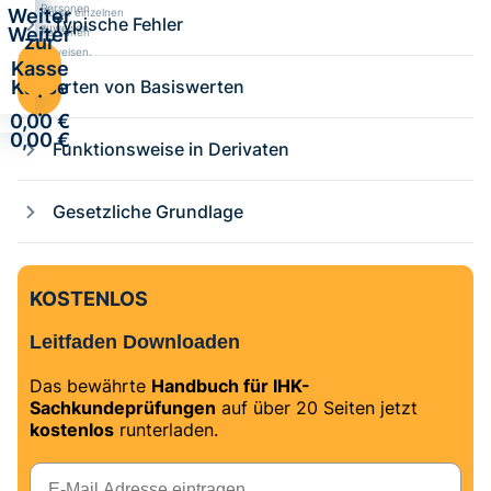
Personen
Weiter
Kurse einzelnen
Typische Fehler
zuweisen.
Weiter
Personen
zur
zuweisen.
zur
Kasse
Kasse
Arten von Basiswerten
·
·
0,00 €
0,00 €
Funktionsweise in Derivaten
Gesetzliche Grundlage
KOSTENLOS
Leitfaden Downloaden
Das bewährte
Handbuch für IHK-
Sachkundeprüfungen
auf über 20 Seiten jetzt
kostenlos
runterladen.
E-Mail