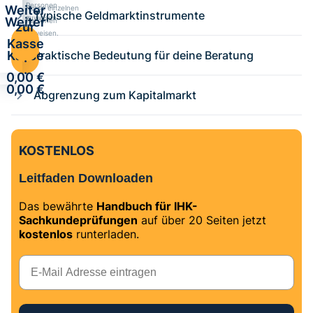
Personen
Weiter
Kurse einzelnen
Typische Geldmarktinstrumente
zuweisen.
Weiter
Personen
zur
zuweisen.
zur
Kasse
Kasse
Praktische Bedeutung für deine Beratung
·
·
0,00 €
0,00 €
Abgrenzung zum Kapitalmarkt
KOSTENLOS
Leitfaden Downloaden
Das bewährte
Handbuch für IHK-
Sachkundeprüfungen
auf über 20 Seiten jetzt
kostenlos
runterladen.
E-Mail