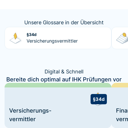
Unsere Glossare in der Übersicht
§34d
Versicherungsvermittler
Digital & Schnell
Bereite dich optimal auf IHK Prüfungen vor
§34d
Versicherungs-
Fin
vermittler
verm