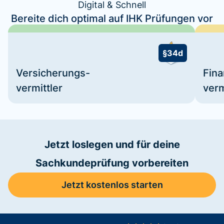
Digital & Schnell
Bereite dich optimal auf IHK Prüfungen vor
§34d
Versicherungs-
Fin
vermittler
verm
Jetzt loslegen und für deine
Sachkundeprüfung vorbereiten
Jetzt kostenlos starten