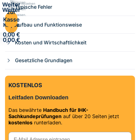
Personen
Weiter
Kurse einzelnen
Typische Fehler
zuweisen.
Weiter
Personen
zur
zuweisen.
zur
Kasse
Kasse
Aufbau und Funktionsweise
·
·
0,00 €
0,00 €
Kosten und Wirtschaftlichkeit
Gesetzliche Grundlagen
KOSTENLOS
Leitfaden Downloaden
Das bewährte
Handbuch für IHK-
Sachkundeprüfungen
auf über 20 Seiten jetzt
kostenlos
runterladen.
E-Mail