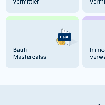
vermittler
vermi
Baufi
Baufi-
Immo
Mastercalss
verwa