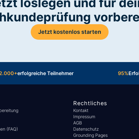
tzt loslegen und für de
hkundeprüfung vorbere
Jetzt kostenlos starten
2.000+
erfolgreiche Teilnehmer
95%
Erfo
Rechtliches
bereitung
Kontakt
Impressum
AGB
gen (FAQ)
Datenschutz
Grounding Pages