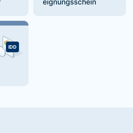
r
eignungsschein
IDD