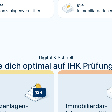
4f
§34i
nanzanlagenvermittler
Immobiliardarlehe
Digital & Schnell
e dich optimal auf IHK Prüfun
§34f
zanlagen-
Immobiliardar-