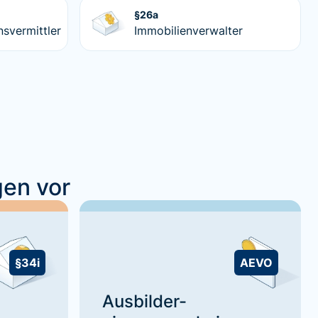
§26a
nsvermittler
Immobilienverwalter
gen vor
§34i
AEVO
Ausbilder-