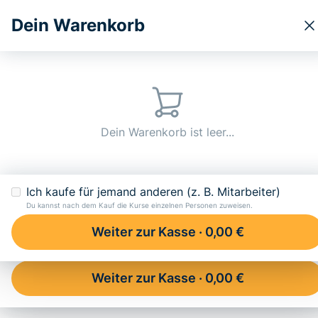
Dein Warenkorb
Kurse
Ratgeber
Über u
Dein Warenkorb
Glossar
Hundehalter-Haftpflichtversicherung
Dein Warenkorb ist leer...
Hundehalter-Haftpflic
Dein Warenkorb ist leer...
Ich kaufe für jemand anderen (z. B. Mitarbeiter)
Du kannst nach dem Kauf die Kurse einzelnen Personen zuweisen.
Weiter zur Kasse ·
0,00 €
Ich kaufe für jemand anderen (z. B. Mitarbeiter)
Du kannst nach dem Kauf die Kurse einzelnen Personen zuweisen.
Inhalt
Weiter zur Kasse ·
0,00 €
Prüfungsrelevanz: Was fragt der Prüfer?