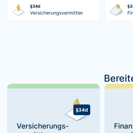
§34d
§3
Versicherungsvermittler
Fi
Bereit
§34d
Versicherungs-
Finan