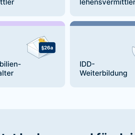
ttler
lehensvermittle
§26a
bilien-
IDD-
lter
Weiterbildung