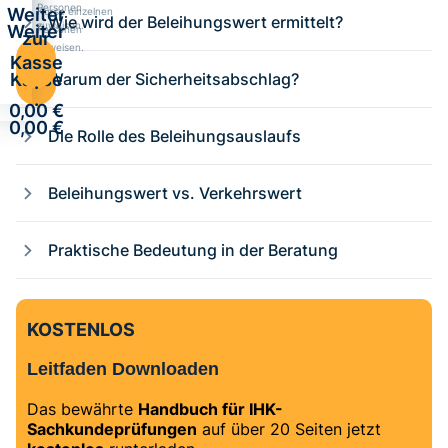
Personen
Weiter
Kurse einzelnen
Wie wird der Beleihungswert ermittelt?
zuweisen.
Weiter
Personen
zur
zuweisen.
zur
Kasse
Kasse
Warum der Sicherheitsabschlag?
·
·
0,00 €
0,00 €
Die Rolle des Beleihungsauslaufs
Beleihungswert vs. Verkehrswert
Praktische Bedeutung in der Beratung
KOSTENLOS
Leitfaden Downloaden
Das bewährte
Handbuch für IHK-
Sachkundeprüfungen
auf über 20 Seiten jetzt